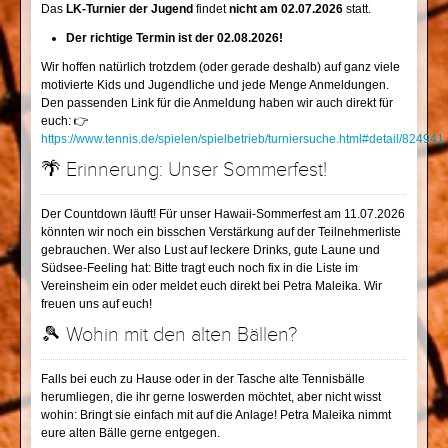
Das
LK-Turnier der Jugend
findet
nicht am 02.07.2026
statt.
Der richtige Termin ist der 02.08.2026!
Wir hoffen natürlich trotzdem (oder gerade deshalb) auf ganz viele
motivierte Kids und Jugendliche und jede Menge Anmeldungen.
Den passenden Link für die Anmeldung haben wir auch direkt für
euch:
👉
https://www.tennis.de/spielen/spielbetrieb/turniersuche.html#detail/824941
🌴
Erinnerung: Unser Sommerfest!
Der Countdown läuft! Für unser Hawaii-Sommerfest am 11.07.2026
könnten wir noch ein bisschen Verstärkung auf der Teilnehmerliste
gebrauchen. Wer also Lust auf leckere Drinks, gute Laune und
Südsee-Feeling hat: Bitte tragt euch noch fix in die
Liste im
Vereinsheim
ein oder meldet euch direkt bei
Petra Maleika
. Wir
freuen uns auf euch!
🎾
Wohin mit den alten Bällen?
Falls bei euch zu Hause oder in der Tasche alte Tennisbälle
herumliegen, die ihr gerne loswerden möchtet, aber nicht wisst
wohin: Bringt sie einfach mit auf die Anlage!
Petra Maleika
nimmt
eure alten Bälle gerne entgegen.